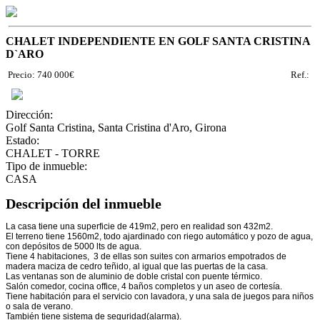
CHALET INDEPENDIENTE EN GOLF SANTA CRISTINA
D`ARO
Precio: 740 000€
Ref.:
Dirección:
Golf Santa Cristina, Santa Cristina d'Aro, Girona
Estado:
CHALET - TORRE
Tipo de inmueble:
CASA
Descripción del inmueble
La casa tiene una superficie de 419m2, pero en realidad son 432m2.
El terreno tiene 1560m2, todo ajardinado con riego automático y pozo de agua,
con depósitos de 5000 lts de agua.
Tiene 4 habitaciones, 3 de ellas son suites con armarios empotrados de
madera maciza de cedro teñido, al igual que las puertas de la casa.
Las ventanas son de aluminio de doble cristal con puente térmico.
Salón comedor, cocina office, 4 baños completos y un aseo de cortesía.
Tiene habitación para el servicio con lavadora, y una sala de juegos para niños
o sala de verano.
También tiene sistema de seguridad(alarma).