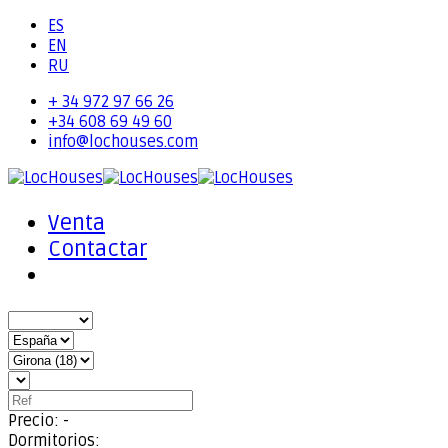
ES
EN
RU
+ 34 972 97 66 26
+34 608 69 49 60
info@lochouses.com
Venta
Contactar
Precio:
-
Dormitorios: