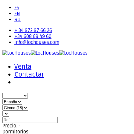
ES
EN
RU
+ 34 972 97 66 26
+34 608 69 49 60
info@lochouses.com
Venta
Contactar
Precio:
-
Dormitorios: